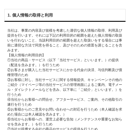
1. 個⼈情報の取得と利⽤
当社は、事業の内容及び規模を考慮した適切な個⼈情報の取得、利⽤及び
提供を⾏います。それには下記の利⽤⽬的の範囲を超えた個⼈情報の取扱
いを⾏わないこと、当該利⽤⽬的の範囲を超えた取扱いをする場合には事
前に適切な⽅法で同意を得ること、及びそのための措置を講じることを含
みます。
【個⼈情報の利⽤⽬的】
①当社の商品・サービス（以下「当社サービス」といいます。）の提供
（配送を含みます。）を⾏うため
②お客さまが購⼊した当社サービスにかかる代⾦の決済、与信判断及び債
権管理のため
③お客様に対し、当社サービスに関する情報提供、キャンペーンその他の
ご紹介（マイページ等の当社サービスの管理画⾯によるご案内、電⼦メー
ル・ダイレクトメールなどを含み、以下単に「ご紹介」といいます。）を
⾏うため
④当社からお客様への問合せ、アフターサービス、ご案内、その他取引の
遂⾏を⾏うため
⑤お客様からのご意⾒やお問い合わせへの対応を⾏うため（本⼈確認を求
めた場合には本⼈確認を含みます。）
⑥当社からお客様への、運営上必要な告知（メンテナンスや重要なお知ら
せを含みます。）を⾏うため
⑦当社が提携する会社の商品やサービスの提供を⾏うため