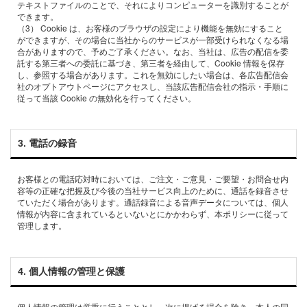
テキストファイルのことで、それによりコンピューターを識別することが
できます。
（3） Cookie は、お客様のブラウザの設定により機能を無効にすること
ができますが、その場合に当社からのサービスが⼀部受けられなくなる場
合がありますので、予めご了承ください。なお、当社は、広告の配信を委
託する第三者への委託に基づき、第三者を経由して、Cookie 情報を保存
し、参照する場合があります。これを無効にしたい場合は、各広告配信会
社のオプトアウトページにアクセスし、当該広告配信会社の指⽰・⼿順に
3. 電話の録⾳
お客様との電話応対時においては、ご注⽂・ご意⾒・ご要望・お問合せ内
容等の正確な把握及び今後の当社サービス向上のために、通話を録⾳させ
ていただく場合があります。通話録⾳による⾳声データについては、個⼈
情報が内容に含まれているといないとにかかわらず、本ポリシーに従って
4. 個⼈情報の管理と保護
個⼈情報の管理は厳重に⾏うこととし、次に掲げる場合を除き、本⼈の同