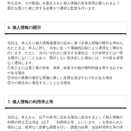
等を定め、その取扱いを委託された個⼈情報の安全管理が図られるよう、
6. 個⼈情報の開⽰
当社は、本⼈から個⼈情報保護法の定めに基づき個⼈情報の開⽰を求めら
れたときは、本⼈に対し、法令に従って電磁的記録により遅滞なく開⽰を
⾏います。ただし、次のいずれかに該当する場合は、その全部または⼀部
を開⽰しないこともあり、開⽰しない旨決定した場合には、その旨を遅滞
なく通知します。
①本⼈または第三者の⽣命、⾝体、財産その他の権利利益を害するおそれ
がある場合
②当社の業務の適正な実施に著しい⽀障を及ぼすおそれがある場合
7. 個⼈情報の利⽤停⽌等
当社は、本⼈から、以下の各号に定める場合に該当するとして個⼈情報の
利⽤の停⽌⼜は消去（以下、「利⽤停⽌等」といいます。）を求められた
場合には、遅滞なく必要な調査を⾏い、調査の結果、当該利⽤停⽌等の求