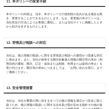
11. 本ポリシーの変更⼿続
本ポリシーの内容は、法令、本ポリシーその他別段の定めがある場合を除
き、変更することができるものとします。なお、変更後の本ポリシーは、
当社所定の⽅法によりお客様に通知し、または当社サイトに掲載したとき
12. 苦情及び相談への対応
当社は、個⼈情報の取扱いに関する苦情及び相談への適切かつ迅速な対応
に努めます。また、当社が保有する開⽰対象個⼈情報の開⽰等の求め（利
⽤⽬的の通知、開⽰、訂正・追加または削除、利⽤または提供の停⽌）を
受け付けます。開⽰等の求めにつきましては、「お問い合わせ窓⼝」まで
13. 安全管理措置
当社は、当社が事業の⽤に供するすべての個⼈情報を適正かつ安全に取り
扱うため、個⼈情報の取扱いに関する法令及び国が定める指針その他の規
範を遵守するとともに、システムへのアクセス権限管理、アクセス制限の