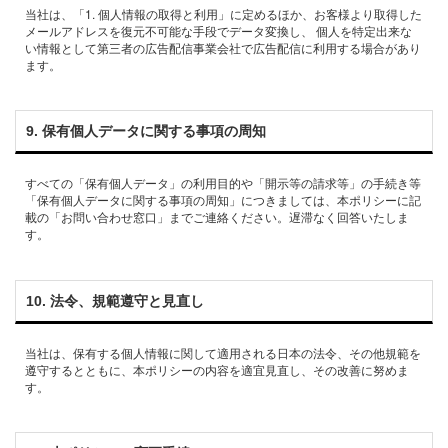
当社は、「1. 個⼈情報の取得と利⽤」に定めるほか、お客様より取得した
メールアドレスを復元不可能な⼿段でデータ変換し、 個⼈を特定出来な
い情報として第三者の広告配信事業会社で広告配信に利⽤する場合があり
9. 保有個⼈データに関する事項の周知
すべての「保有個⼈データ」の利⽤⽬的や「開⽰等の請求等」の⼿続き等
「保有個⼈データに関する事項の周知」につきましては、本ポリシーに記
載の「お問い合わせ窓⼝」までご連絡ください。遅滞なく回答いたしま
10. 法令、規範遵守と⾒直し
当社は、保有する個⼈情報に関して適⽤される⽇本の法令、その他規範を
遵守するとともに、本ポリシーの内容を適宜⾒直し、その改善に努めま