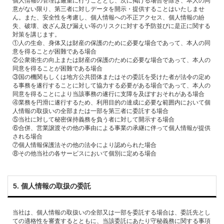
意がない限り、第三者に対しデータを開⽰・提供することはいたしませ
ん。また、安全性を考慮し、個⼈情報への不正アクセス、個⼈情報の紛
失、破壊、改ざん及び漏えい等のリスクに対する予防並びに是正に関する
対策を講じます。
①⼈の⽣命、⾝体⼜は財産の保護のために必要な場合であって、本⼈の同
意を得ることが困難である場合
②公衆衛⽣の向上または財産の保護のために必要な場合であって、本⼈の
同意を得ることが困難である場合
③国の機関もしくは地⽅公共団体またはその委託を受けた者が法令の定め
る事務を遂⾏することに対して協⼒する必要がある場合であって、本⼈の
同意を得ることにより当該事務の遂⾏に⽀障を及ぼすおそれがある場合
④業務を円滑に遂⾏するため、利⽤⽬的の達成に必要な範囲内において個
⼈情報の取扱いの全部または⼀部を第三者に委託する場合
⑤当社に対して秘密保持義務を負う者に対して開⽰する場合
⑥合併、営業譲渡その他の事由による事業の承継に伴って個⼈情報が提供
される場合
⑦個⼈情報保護法その他の法令により認められた場合
5. 個⼈情報の取扱の委託
当社は、個⼈情報の取扱いの全部⼜は⼀部を委託する場合は、委託先とし
ての適格性を審査するとともに、当該委託にあたり守秘義務に関する事項