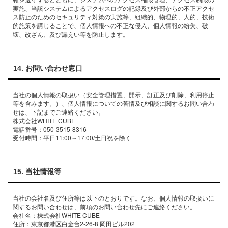
実施、当該システムによるアクセスログの記録及び外部からの不正アクセ
ス防⽌のためのセキュリティ対策の実施等、組織的、物理的、⼈的、技術
的施策を講じることで、個⼈情報への不正な侵⼊、個⼈情報の紛失、破
14. お問い合わせ窓⼝
当社の個⼈情報の取扱い（安全管理措置、開⽰、訂正及び削除、利⽤停⽌
等を含みます。）、個⼈情報についての苦情及び相談に関するお問い合わ
せは、下記までご連絡ください。
株式会社WHITE CUBE
電話番号：050-3515-8316
15. 当社情報等
当社の会社名及び住所等は以下のとおりです。なお、個⼈情報の取扱いに
関するお問い合わせは、前項のお問い合わせ先にご連絡ください。
会社名：株式会社WHITE CUBE
住所：東京都港区白金台2-26-8 岡田ビル202