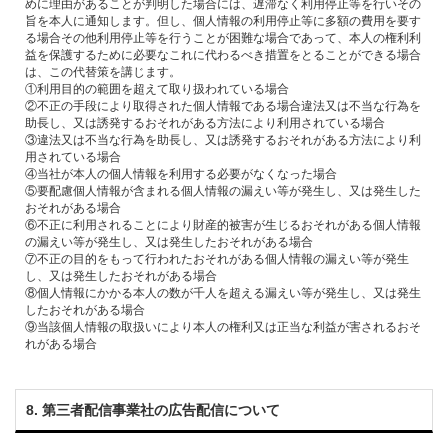
めに理由があることが判明した場合には、遅滞なく利⽤停⽌等を⾏いその
旨を本⼈に通知します。但し、個⼈情報の利⽤停⽌等に多額の費⽤を要す
る場合その他利⽤停⽌等を⾏うことが困難な場合であって、本⼈の権利利
益を保護するために必要なこれに代わるべき措置をとることができる場合
は、この代替策を講じます。
①利⽤⽬的の範囲を超えて取り扱われている場合
②不正の⼿段により取得された個⼈情報である場合違法⼜は不当な⾏為を
助⻑し、⼜は誘発するおそれがある⽅法により利⽤されている場合
③違法⼜は不当な⾏為を助⻑し、⼜は誘発するおそれがある⽅法により利
⽤されている場合
④当社が本⼈の個⼈情報を利⽤する必要がなくなった場合
⑤要配慮個⼈情報が含まれる個⼈情報の漏えい等が発⽣し、⼜は発⽣した
おそれがある場合
⑥不正に利⽤されることにより財産的被害が⽣じるおそれがある個⼈情報
の漏えい等が発⽣し、⼜は発⽣したおそれがある場合
⑦不正の⽬的をもって⾏われたおそれがある個⼈情報の漏えい等が発⽣
し、⼜は発⽣したおそれがある場合
⑧個⼈情報にかかる本⼈の数が千⼈を超える漏えい等が発⽣し、⼜は発⽣
したおそれがある場合
⑨当該個⼈情報の取扱いにより本⼈の権利⼜は正当な利益が害されるおそ
8. 第三者配信事業社の広告配信について