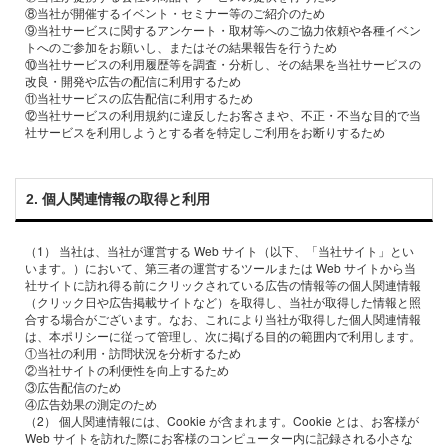
⑧当社が開催するイベント・セミナー等のご紹介のため
⑨当社サービスに関するアンケート・取材等へのご協⼒依頼や各種イベン
トへのご参加をお願いし、またはその結果報告を⾏うため
⑩当社サービスの利⽤履歴等を調査・分析し、その結果を当社サービスの
改良・開発や広告の配信に利⽤するため
⑪当社サービスの広告配信に利⽤するため
⑫当社サービスの利⽤規約に違反したお客さまや、不正・不当な⽬的で当
2. 個⼈関連情報の取得と利⽤
（1） 当社は、当社が運営する Web サイト（以下、「当社サイト」とい
います。）において、第三者の運営するツールまたは Web サイトから当
社サイトに訪れ得る前にクリックされている広告の情報等の個⼈関連情報
（クリック⽇や広告掲載サイトなど）を取得し、当社が取得した情報と照
合する場合がございます。なお、これにより当社が取得した個⼈関連情報
は、本ポリシーに従って管理し、次に掲げる⽬的の範囲内で利⽤します。
①当社の利⽤・訪問状況を分析するため
②当社サイトの利便性を向上するため
③広告配信のため
④広告効果の測定のため
（2） 個⼈関連情報には、Cookie が含まれます。Cookie とは、お客様が
Web サイトを訪れた際にお客様のコンピューター内に記録される⼩さな